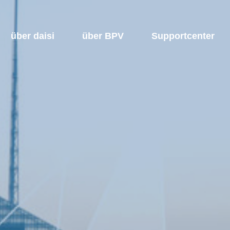
über daisi
über BPV
Supportcenter