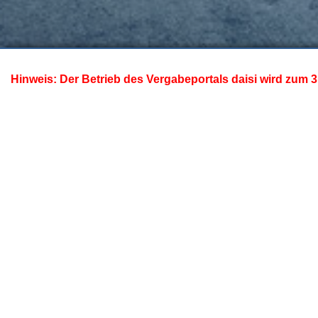
Hinweis: Der Betrieb des Vergabeportals daisi wird zum 3
A
D49456 -
Verkehrserhebung Elektro-Netz Niedersachse
2027