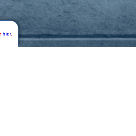
ie
hier
.
en
rist bis zum 31.08.2026 12:00